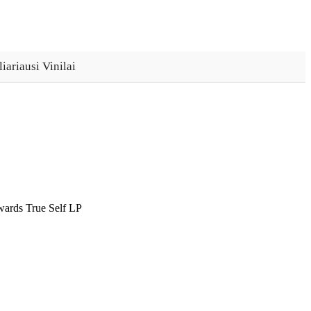
iariausi Vinilai
wards True Self LP