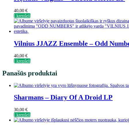
40,00
€
Į krepšelį
Vilnius JJAZZ Ensemble – Odd Numb
40,00
€
Į krepšelį
Panašūs produktai
Sharmans – Diary Of A Droid LP
30,00
€
Į krepšelį