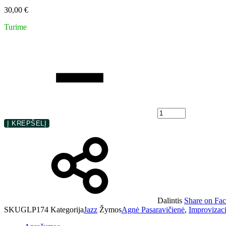
30,00
€
Turime
Kiekis
Į KREPŠELĮ
Dalintis
Share on Fa
SKU
GLP174
Kategorija
Jazz
Žymos
Agnė Pasaravičienė
,
Improvizac