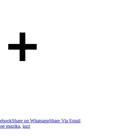
cebook
Share on Whatsapp
Share Via Email
inė muzika
,
jazz