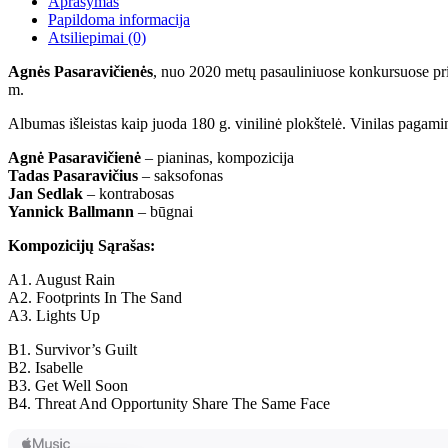
Aprašymas
Papildoma informacija
Atsiliepimai (0)
Agnės Pasaravičienės
, nuo 2020 metų pasauliniuose konkursuose pri
m.
Albumas išleistas kaip juoda 180 g. vinilinė plokštelė. Vinilas pagam
Agnė Pasaravičienė
– pianinas, kompozicija
Tadas Pasaravičius
– saksofonas
Jan Sedlak
– kontrabosas
Yannick Ballmann
– būgnai
Kompozicijų Sąrašas:
A1. August Rain
A2. Footprints In The Sand
A3. Lights Up
B1. Survivor’s Guilt
B2. Isabelle
B3. Get Well Soon
B4. Threat And Opportunity Share The Same Face