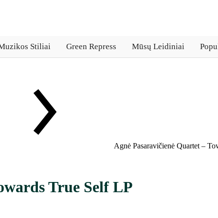
Muzikos Stiliai
Green Repress
Mūsų Leidiniai
Popul
Agnė Pasaravičienė Quartet – To
owards True Self LP