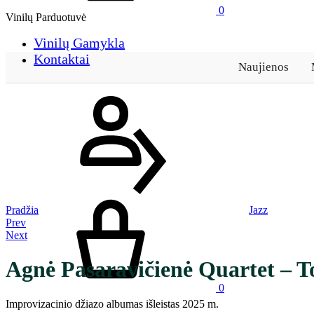
0
Vinilų Parduotuvė
Vinilų Gamykla
Kontaktai
Naujienos
Prisijungti
Krepšelis
Pradžia
Jazz
Product
Prev
Next
navigation
Agnė Pasaravičienė Quartet – T
0
Improvizacinio džiazo albumas išleistas 2025 m.