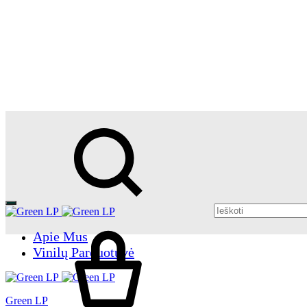
Ieškoti
Krepšelis
Apie Mus
Vinilų Parduotuvė
Green LP