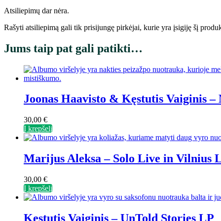
Atsiliepimų dar nėra.
Rašyti atsiliepimą gali tik prisijungę pirkėjai, kurie yra įsigiję šį produ
Jums taip pat gali patikti…
Joonas Haavisto & Kęstutis Vaiginis 
30,00
€
Į krepšelį
Marijus Aleksa – Solo Live in Vilnius 
30,00
€
Į krepšelį
Kęstutis Vaiginis – UnTold Stories LP