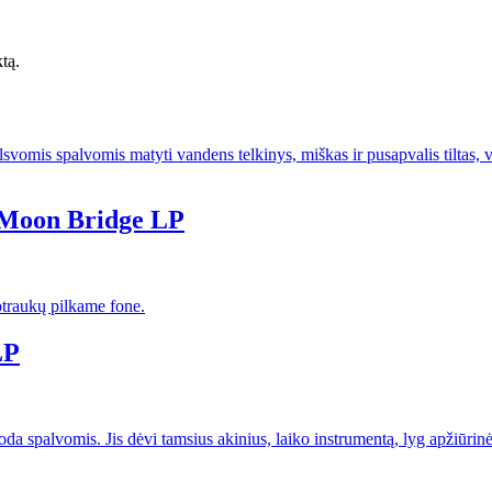
ktą.
– Moon Bridge LP
LP