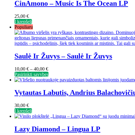
CinAmono – Music Is The Ocean LP
25,00
€
Į krepšelį
Populiaru
Saulė Ir Žuvys ‎– Saulė Ir Žuvys
Price
10,00
€
–
40,00
€
range:
This
Pasirinkti savybes
10,00 €
product
through
has
40,00 €
multiple
Vytautas Labutis, Andrius Balachoviči
variants.
The
30,00
€
options
Į krepšelį
may
be
chosen
Lazy Diamond – Lingua LP
on
the