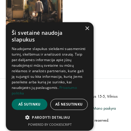
×
Ši svetainė naudoja
Sharmans – Diary Of A
slapukus
Droid LP
Naudojame slapukus siekdami suasmeninti
30,00
€
turinį, skelbimus ir analizuoti srautą. Taip
pat dalijamės informacija apie jūsų
naudojimąsi mūsų svetaine su mūsų
reklamos ir analizės partneriais, kurie gali
ją sujungti su kita informacija, kurią jiems
pateikėte arba kurią jie surinko, kai
naudojatės jų paslaugomis.
Privatumo
politika
PVM kodas: LT100007358113, Adresas: Popieriaus 15-5, Vilnius
AŠ SUTINKU
AŠ NESUTINKU
Grąžinimų politika
Privatumo politika
Mano paskyra
PARODYTI DETALIAU
©2023 UAB „Creative Industries”. All rights reserved.
POWERED BY COOKIESCRIPT