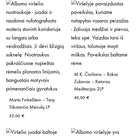
M.K. Čiurlionis – Rokas
Zubovas – Keturios
Meditacijos 2LP
40,00
€
Marta Finkelštein – Tarp
Tūkstančio Mėnulių LP
35,00
€