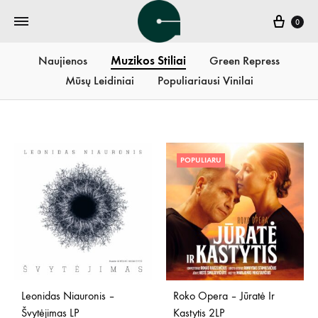
Krepš
0
Naujienos
Muzikos Stiliai
Green Repress
Mūsų Leidiniai
Populiariausi Vinilai
POPULIARU
Leonidas Niauronis –
Roko Opera – Jūratė Ir
Švytėjimas LP
Kastytis 2LP