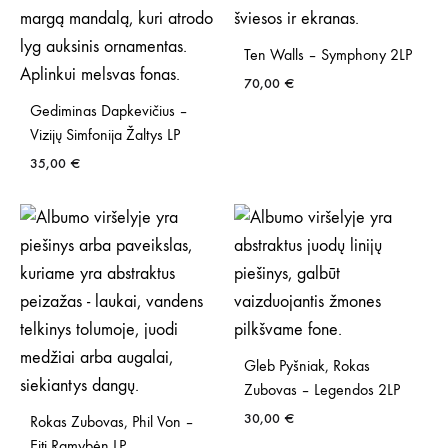
Ten Walls – Symphony 2LP
70,00
€
Gediminas Dapkevičius –
Vizijų Simfonija Žaltys LP
35,00
€
Gleb Pyšniak, Rokas
Zubovas – Legendos 2LP
30,00
€
Rokas Zubovas, Phil Von –
Eiti Ramybėn LP