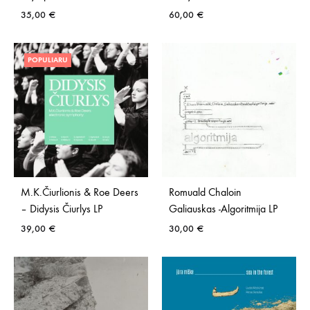
35,00
€
60,00
€
POPULIARU
M.K.Čiurlionis & Roe Deers
Romuald Chaloin
– Didysis Čiurlys LP
Galiauskas -Algoritmija LP
39,00
€
30,00
€