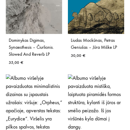
Dominykas Digimas,
Liudas Mockūnas, Petras
Synaesthesis – Čiurlionis.
Geniušas – Jūra Miške LP
Slowed And Reverb LP
30,00
€
35,00
€