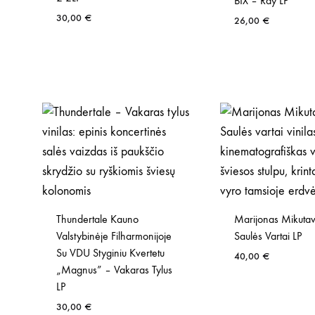
BIX – Ray LP
30,00
€
26,00
€
Thundertale Kauno
Marijonas Mikutav
Valstybinėje Filharmonijoje
Saulės Vartai LP
Su VDU Styginiu Kvertetu
40,00
€
„Magnus” – Vakaras Tylus
LP
30,00
€