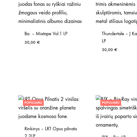
Ba. – Mixtape Vol.1 LP
Thundertale – Į Ka
LP
30,00
€
30,00
€
POPULIARU
POPULIARU
Rinkinys – LRT Opus pilnatis
2 2LP