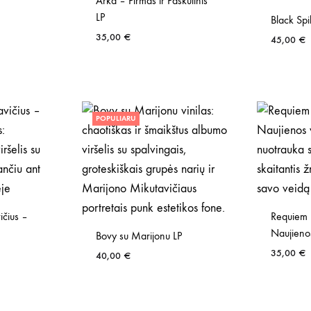
Arka – Pirmas ir Paskutinis
LP
Black Spi
35,00
€
45,00
€
POPULIARU
ičius –
Requiem 
Naujieno
Bovy su Marijonu LP
35,00
€
40,00
€