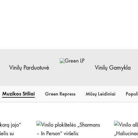
Vinilų Parduotuvė
Vinilų Gamykla
Green
Vinilų
LP
Parduotuvė
Muzikos Stiliai
Green Repress
Mūsų Leidiniai
Populi