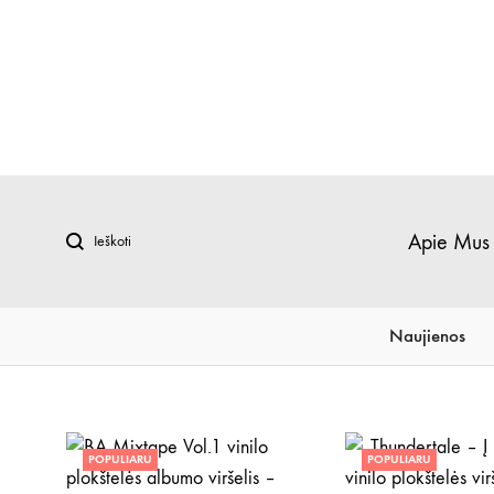
Ieškoti
Apie Mus
Naujienos
POPULIARU
POPULIARU