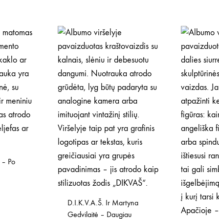
 – Po
D.I.K.V.A.Š. Ir Martyna
Gedvilaitė – Daugiau