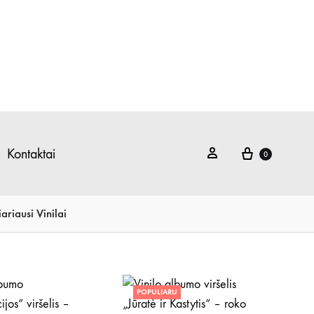
Krepšelis
Prisijungti
Kontaktai
0
ariausi Vinilai
POPULIARU