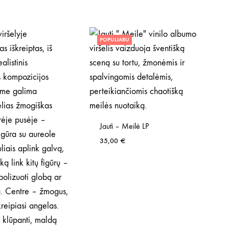
POPULIARU
Jautì – Meilė LP
35,00
€