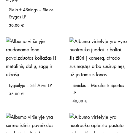
Siela + 4Strings – Sielos
Stygos LP
30,00
€
Lygiailyja – Still Alive LP
Sinickis – Mokslai Ir Sportas
LP
35,00
€
40,00
€