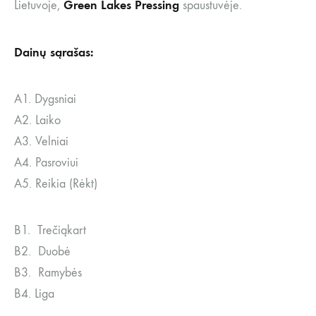
Green Lakes Pressing
Lietuvoje,
spaustuvėje.
Dainų sąrašas:
A1. Dygsniai
A2. Laiko
A3. Velniai
A4. Pasroviui
A5. Reikia (Rėkt)
B1. Trečiąkart
B2. Duobė
B3. Ramybės
B4. Liga