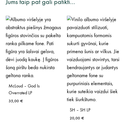
Jums taip pat gali patikti…
McLoud – God Is
Overrated LP
35,00
€
SH – SH LP
20,00
€