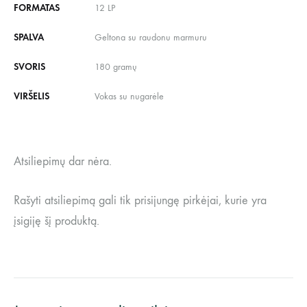
FORMATAS
12 LP
SPALVA
Geltona su raudonu marmuru
SVORIS
180 gramų
VIRŠELIS
Vokas su nugarėle
Atsiliepimų dar nėra.
Rašyti atsiliepimą gali tik prisijungę pirkėjai, kurie yra
įsigiję šį produktą.