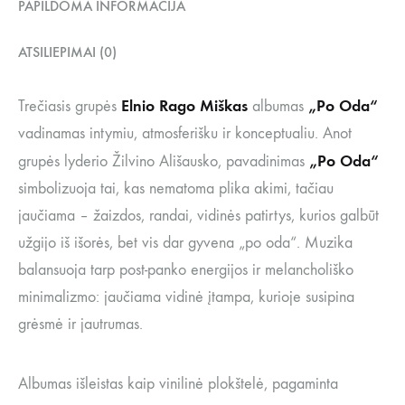
PAPILDOMA INFORMACIJA
ATSILIEPIMAI (0)
Elnio Rago Miškas
„Po Oda“
Trečiasis grupės
albumas
vadinamas intymiu, atmosferišku ir konceptualiu. Anot
„Po Oda“
grupės lyderio Žilvino Ališausko, pavadinimas
simbolizuoja tai, kas nematoma plika akimi, tačiau
jaučiama – žaizdos, randai, vidinės patirtys, kurios galbūt
užgijo iš išorės, bet vis dar gyvena „po oda“. Muzika
balansuoja tarp post-panko energijos ir melancholiško
minimalizmo: jaučiama vidinė įtampa, kurioje susipina
grėsmė ir jautrumas.
Albumas išleistas kaip vinilinė plokštelė, pagaminta