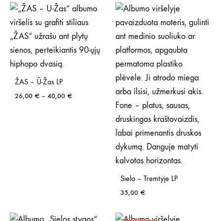
ŽAS – Ū-Žas LP
Price
26,00
€
–
40,00
€
range:
26,00 €
through
40,00 €
Siela – Tremtyje LP
35,00
€