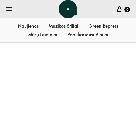
Krepš
0
Naujienos
Muzikos Stiliai
Green Repress
Mūsų Leidiniai
Populiariausi Vinilai