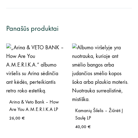
Panašūs produktai
Arina & Veto Bank – How
Are You A.M.E.R.I.K.A LP
Kamanių Šilelis – Žiūrėti Į
Saulę LP
26,00
€
40,00
€