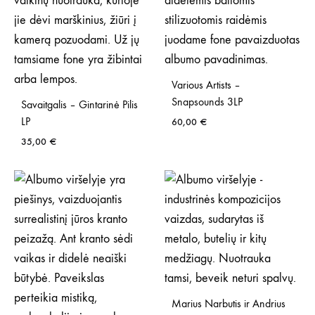
Various Artists –
Snapsounds 3LP
Savaitgalis – Gintarinė Pilis
LP
60,00
€
35,00
€
Marius Narbutis ir Andrius