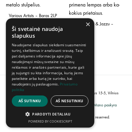
Various Artists – Baras 2LP
×
Leon Somov & Jazzu –
30,00
€
Ši svetainė naudoja
Offline LP
slapukus
40,00
€
Naudojame slapukus siekdami suasmeninti
turinį, skelbimus ir analizuoti srautą. Taip
pat dalijamės informacija apie jūsų
naudojimąsi mūsų svetaine su mūsų
reklamos ir analizės partneriais, kurie gali
ją sujungti su kita informacija, kurią jiems
pateikėte arba kurią jie surinko, kai
naudojatės jų paslaugomis.
Privatumo
politika
PVM kodas: LT100007358113, Adresas: Popieriaus 15-5, Vilnius
AŠ SUTINKU
AŠ NESUTINKU
Grąžinimų politika
Privatumo politika
Mano paskyra
PARODYTI DETALIAU
©2023 UAB „Creative Industries”. All rights reserved.
POWERED BY COOKIESCRIPT