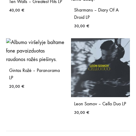
Ten Walls – Greatest Hits LP
Sharmans – Diary Of A
40,00
€
Droid LP
30,00
€
Gintas Rožė – Paranorama
LP
20,00
€
Leon Somov – Cello Duo LP
30,00
€