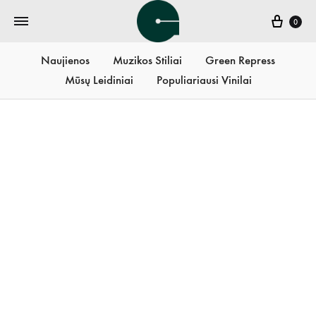
Krepš
0
Naujienos
Muzikos Stiliai
Green Repress
Mūsų Leidiniai
Populiariausi Vinilai