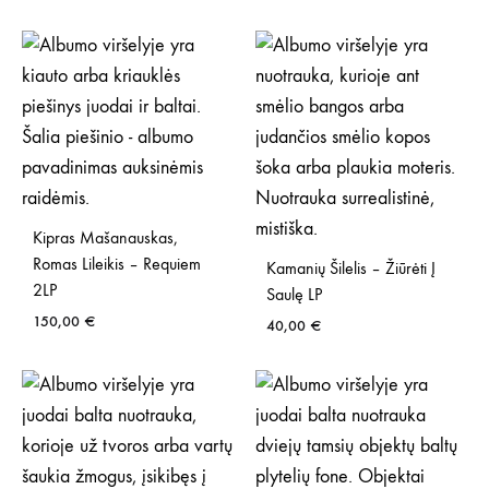
Kipras Mašanauskas,
Romas Lileikis – Requiem
Kamanių Šilelis – Žiūrėti Į
2LP
Saulę LP
150,00
€
40,00
€