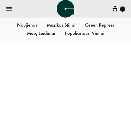
Krepš
0
Naujienos
Muzikos Stiliai
Green Repress
Mūsų Leidiniai
Populiariausi Vinilai