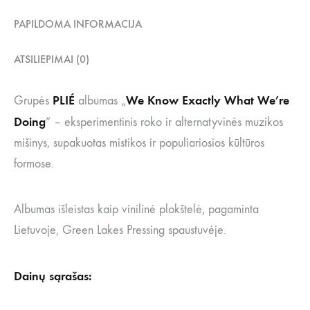
PAPILDOMA INFORMACIJA
ATSILIEPIMAI (0)
PLIÉ
We Know Exactly What We’re
Grupės
albumas „
Doing
” – eksperimentinis roko ir alternatyvinės muzikos
mišinys, supakuotas mistikos ir populiariosios kūltūros
formose.
Albumas išleistas kaip vinilinė plokštelė, pagaminta
Lietuvoje, Green Lakes Pressing spaustuvėje.
Dainų sąrašas: