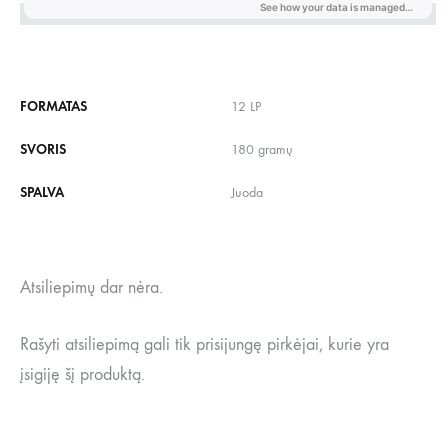
FORMATAS
12 LP
SVORIS
180 gramų
SPALVA
Juoda
Atsiliepimų dar nėra.
Rašyti atsiliepimą gali tik prisijungę pirkėjai, kurie yra
įsigiję šį produktą.