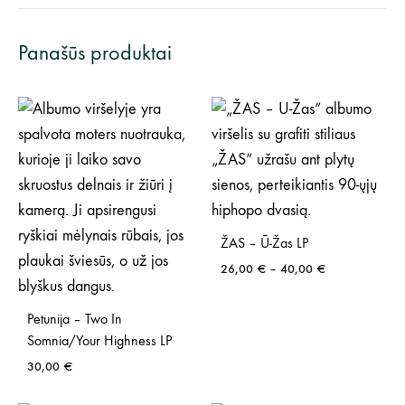
Panašūs produktai
ŽAS – Ū-Žas LP
Price
26,00
€
–
40,00
€
range:
26,00 €
Petunija – Two In
through
Somnia/Your Highness LP
40,00 €
30,00
€