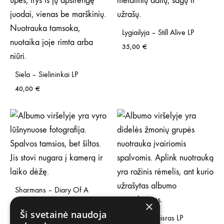
Lygiailyja – Still Alive LP
35,00
€
Siela – Sielininkai LP
40,00
€
Sharmans – Diary Of A
Droid LP
×
Ši svetainė naudoja
30,00
€
Abudu – Gaisras LP