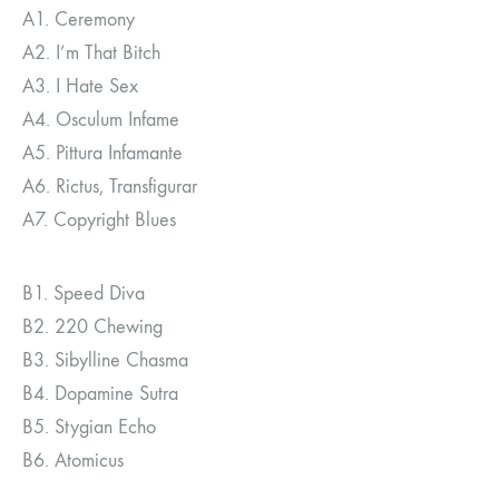
A1. Ceremony
A2. I’m That Bitch
A3. I Hate Sex
A4. Osculum Infame
A5. Pittura Infamante
A6. Rictus, Transfigurar
A7. Copyright Blues
B1. Speed Diva
B2. 220 Chewing
B3. Sibylline Chasma
B4. Dopamine Sutra
B5. Stygian Echo
B6. Atomicus