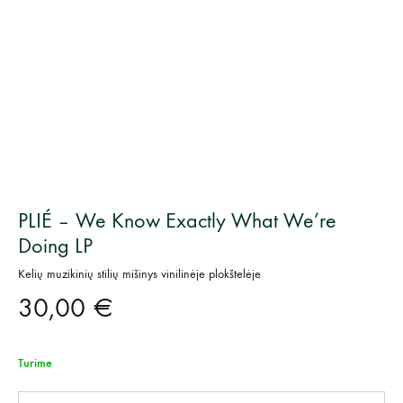
PLIÉ – We Know Exactly What We’re
Doing LP
Kelių muzikinių stilių mišinys vinilinėje plokštelėje
30,00
€
Turime