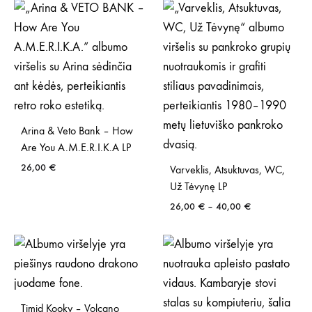
Arina & Veto Bank – How
Are You A.M.E.R.I.K.A LP
26,00
€
Varveklis, Atsuktuvas, WC,
Už Tėvynę LP
Price
26,00
€
–
40,00
€
range:
26,00 €
through
40,00 €
Timid Kooky – Volcano