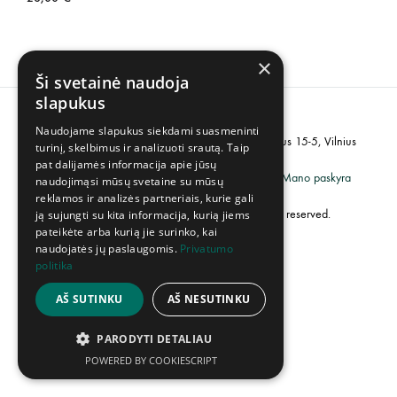
×
Ši svetainė naudoja
slapukus
Naudojame slapukus siekdami suasmeninti
PVM kodas: LT100007358113, Adresas: Popieriaus 15-5, Vilnius
turinį, skelbimus ir analizuoti srautą. Taip
pat dalijamės informacija apie jūsų
Grąžinimų politika
Privatumo politika
Mano paskyra
naudojimąsi mūsų svetaine su mūsų
reklamos ir analizės partneriais, kurie gali
©2023 UAB „Creative Industries”. All rights reserved.
ją sujungti su kita informacija, kurią jiems
pateikėte arba kurią jie surinko, kai
naudojatės jų paslaugomis.
Privatumo
politika
AŠ SUTINKU
AŠ NESUTINKU
PARODYTI DETALIAU
POWERED BY COOKIESCRIPT