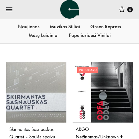
Krepš
0
Naujienos
Muzikos Stiliai
Green Repress
Mūsų Leidiniai
Populiariausi Vinilai
POPULIARU
Skirmantas Sasnauskas
ARGO –
Quartet – Saulės spalvų
Nežinomas/Unknown +