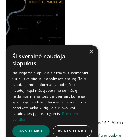
×
Ši svetainė naudoja
Vytautas Landsbergis –
slapukus
Horilė Termontas LP
Naudojame slapukus siekdami suasmeninti
30,00
€
turinį, skelbimus ir analizuoti srautą. Taip
pat dalijamės informacija apie jūsų
naudojimąsi mūsų svetaine su mūsų
reklamos ir analizės partneriais, kurie gali
ją sujungti su kita informacija, kurią jiems
pateikėte arba kurią jie surinko, kai
naudojatės jų paslaugomis.
Privatumo
politika
PVM kodas: LT100007358113, Adresas: Popieriaus 15-5, Vilnius
AŠ SUTINKU
AŠ NESUTINKU
Grąžinimų politika
Privatumo politika
Mano paskyra