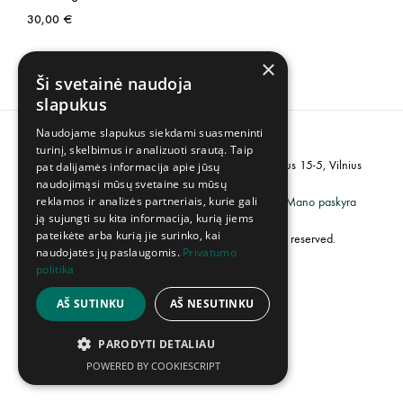
30,00
€
×
Ši svetainė naudoja
slapukus
Naudojame slapukus siekdami suasmeninti
turinį, skelbimus ir analizuoti srautą. Taip
PVM kodas: LT100007358113, Adresas: Popieriaus 15-5, Vilnius
pat dalijamės informacija apie jūsų
naudojimąsi mūsų svetaine su mūsų
reklamos ir analizės partneriais, kurie gali
Grąžinimų politika
Privatumo politika
Mano paskyra
ją sujungti su kita informacija, kurią jiems
pateikėte arba kurią jie surinko, kai
©2023 UAB „Creative Industries”. All rights reserved.
naudojatės jų paslaugomis.
Privatumo
politika
AŠ SUTINKU
AŠ NESUTINKU
PARODYTI DETALIAU
POWERED BY COOKIESCRIPT