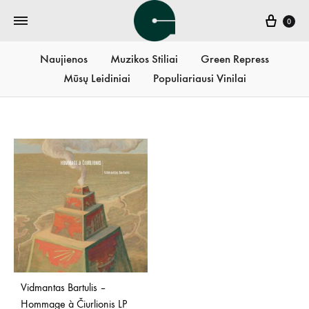
Krepš
0
Naujienos
Muzikos Stiliai
Green Repress
Mūsų Leidiniai
Populiariausi Vinilai
Vidmantas Bartulis –
Hommage à Čiurlionis LP