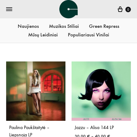
Krepš
0
Naujienos
Muzikos Stiliai
Green Repress
Mūsų Leidiniai
Populiariausi Vinilai
Paulina Paukštaitytė –
Jazzu – Alisa 144 LP
Liepsnoja LP
Price
30,00
€
–
40,00
€