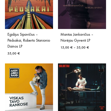
Egidijus Sipavičius –
Mantas Jankavičius –
Pėdsakai, Roberto Stanionio
Norėjau Gyventi LP
Dainos LP
Price
15,00
€
–
35,00
€
range:
35,00
€
15,00 €
through
35,00 €