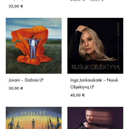
range:
35,00
€
30,00 €
through
40,00 €
Jovani – Dažniai LP
Inga Jankauskaitė – Nusuk
Objektyvą LP
30,00
€
40,00
€