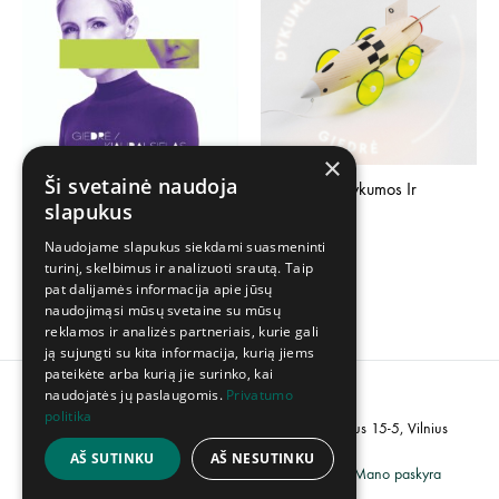
×
Ši svetainė naudoja
Giedrė – Kiaurai Sielas LP
Giedrė – Dykumos Ir
slapukus
Gatvės LP
30,00
€
Naudojame slapukus siekdami suasmeninti
30,00
€
turinį, skelbimus ir analizuoti srautą. Taip
pat dalijamės informacija apie jūsų
naudojimąsi mūsų svetaine su mūsų
reklamos ir analizės partneriais, kurie gali
ją sujungti su kita informacija, kurią jiems
pateikėte arba kurią jie surinko, kai
naudojatės jų paslaugomis.
Privatumo
politika
PVM kodas: LT100007358113, Adresas: Popieriaus 15-5, Vilnius
AŠ SUTINKU
AŠ NESUTINKU
Grąžinimų politika
Privatumo politika
Mano paskyra