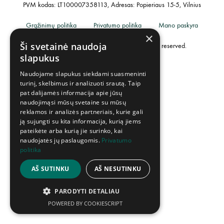
PVM kodas: LT100007358113, Adresas: Popieriaus 15-5, Vilnius
Grąžinimų politika
Privatumo politika
Mano paskyra
×
Ši svetainė naudoja
©2023 UAB „Creative Industries”. All rights reserved.
slapukus
Naudojame slapukus siekdami suasmeninti
turinį, skelbimus ir analizuoti srautą. Taip
pat dalijamės informacija apie jūsų
naudojimąsi mūsų svetaine su mūsų
reklamos ir analizės partneriais, kurie gali
ją sujungti su kita informacija, kurią jiems
pateikėte arba kurią jie surinko, kai
naudojatės jų paslaugomis.
Privatumo
politika
AŠ SUTINKU
AŠ NESUTINKU
PARODYTI DETALIAU
POWERED BY COOKIESCRIPT