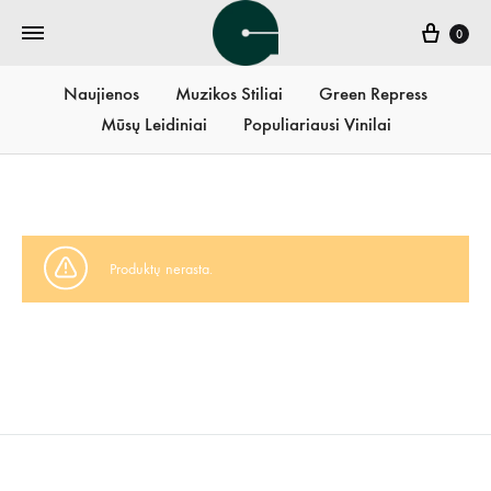
Krepš
0
Naujienos
Muzikos Stiliai
Green Repress
Mūsų Leidiniai
Populiariausi Vinilai
Produktų nerasta.