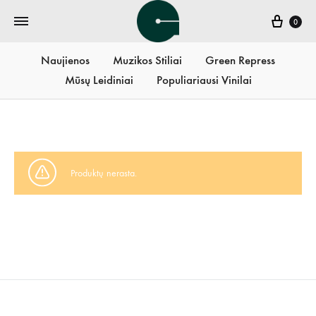
Krepš
0
Naujienos
Muzikos Stiliai
Green Repress
Mūsų Leidiniai
Populiariausi Vinilai
Produktų nerasta.