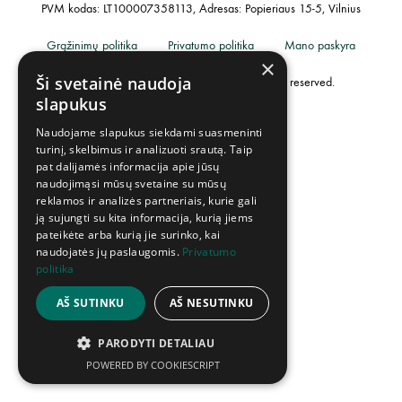
PVM kodas: LT100007358113, Adresas: Popieriaus 15-5, Vilnius
Grąžinimų politika
Privatumo politika
Mano paskyra
×
Ši svetainė naudoja
©2023 UAB „Creative Industries”. All rights reserved.
slapukus
Naudojame slapukus siekdami suasmeninti
turinį, skelbimus ir analizuoti srautą. Taip
pat dalijamės informacija apie jūsų
naudojimąsi mūsų svetaine su mūsų
reklamos ir analizės partneriais, kurie gali
ją sujungti su kita informacija, kurią jiems
pateikėte arba kurią jie surinko, kai
naudojatės jų paslaugomis.
Privatumo
politika
AŠ SUTINKU
AŠ NESUTINKU
PARODYTI DETALIAU
POWERED BY COOKIESCRIPT