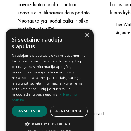
Ten Wall
×
40,00
€
Ši svetainė naudoja
Mindaugas Urbaitis – Procesas = The
slapukus
Trial 2LP
Naudojame slapukus siekdami suasmeninti
40,00
€
turinį, skelbimus ir analizuoti srautą. Taip
pat dalijamės informacija apie jūsų
naudojimąsi mūsų svetaine su mūsų
reklamos ir analizės partneriais, kurie gali
ją sujungti su kita informacija, kurią jiems
pateikėte arba kurią jie surinko, kai
naudojatės jų paslaugomis.
Privatumo
politika
AŠ SUTINKU
AŠ NESUTINKU
©2023 UAB „Creative Industries”. All rights reserved.
PARODYTI DETALIAU