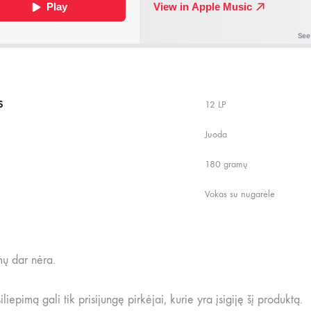
S
12 LP
Juoda
180 gramų
Vokas su nugarėle
mų dar nėra.
siliepimą gali tik prisijungę pirkėjai, kurie yra įsigiję šį produktą.