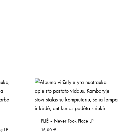
PLIÉ – Never Took Place LP
lę LP
15,00
€