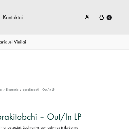
Krepšelis
Prisijungti
Kontaktai
0
ariausi Vinilai
ia
Electronic
qorakitobchi – Out/In LP
rakitobchi – Out/In LP
iniai peizažai, žadinantys apmąstymus ir įkvėpimą