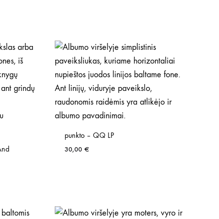
punkto – QQ LP
And
30,00
€