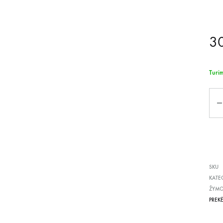
3
Turi
Kiek
SKU
KATE
ŽYM
PREK