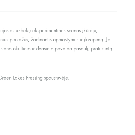
aujosios uzbekų eksperimentinės scenos įkūrėjų,
sinius peizažus, žadinantis apmąstymus ir įkvėpimą. Jo
istano okultinio ir dvasinio paveldo pasaulį, praturtintą
 Green Lakes Pressing spaustuvėje.