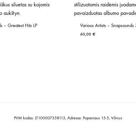
s – Greatest Hits LP
Various Artists – Snapsounds 
60,00
€
PVM kodas: LT100007358113, Adresas: Popieriaus 15-5, Vilnius