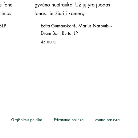
3LP
Edita Gumauskaitė, Marius Narbutis –
Dram Bam Burtai LP
45,00
€
Grąžinimų politika
Privatumo politika
Mano paskyra