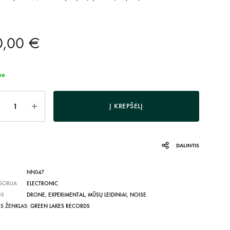
0,00
€
me
is
Į KREPŠELĮ
DALINTIS
NN047
GORIJA
ELECTRONIC
OS
DRONE
,
EXPERIMENTAL
,
MŪSŲ LEIDINIAI
,
NOISE
ĖS ŽENKLAS:
GREEN LAKES RECORDS