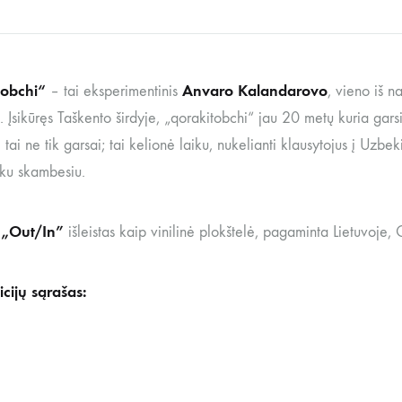
tobchi“
Anvaro Kalandarovo
– tai eksperimentinis
, vieno iš n
. Įsikūręs Taškento širdyje, „qorakitobchi“ jau 20 metų kuria gar
tai ne tik garsai; tai kelionė laiku, nukelianti klausytojus į Uzbek
šku skambesiu.
„Out/In”
išleistas kaip vinilinė plokštelė, pagaminta Lietuvoje,
cijų sąrašas: