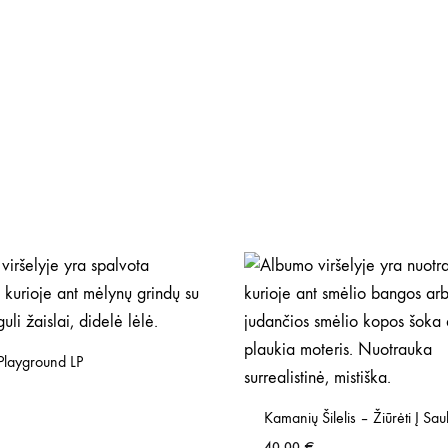
Playground LP
Kamanių Šilelis – Žiūrėti Į Sau
40,00
€