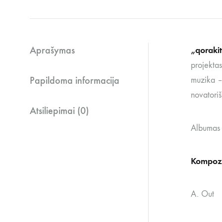
Aprašymas
„qoraki
projektas
Papildoma informacija
muzika – 
novatori
Atsiliepimai (0)
Albumas
Kompozi
A. Out