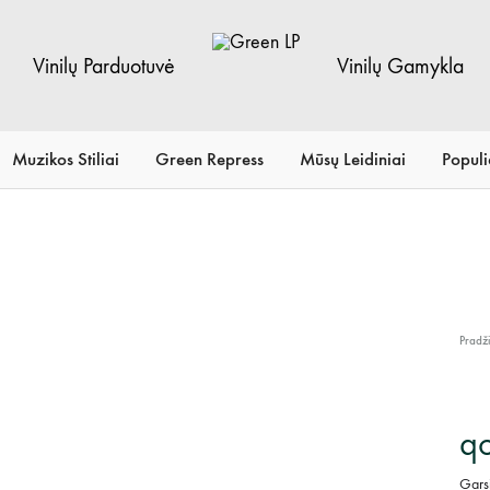
Vinilų Parduotuvė
Vinilų Gamykla
Green
Vinilų
LP
Parduotuvė
Muzikos Stiliai
Green Repress
Mūsų Leidiniai
Populi
Pradž
qo
Gars