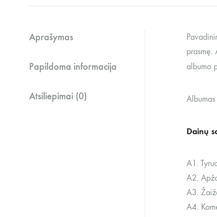
Aprašymas
Pavadini
prasmę. A
Papildoma informacija
albumo p
Atsiliepimai (0)
Albumas i
Dainų s
A1. Tyru
A2.
Apž
A3.
Žaiž
A4.
Kom