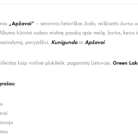
„Apžavai“
mas
– senovinis lietuviškas žodis, reiškiantis
burtus a
lbumo kūriniai sudaro mistinę pasaką apie meilę, burtus, kerus ir 
Kunigunda
Apžavai
asirodymą, pavyzdžiui,
ar
.
Green Lake
šleistas kaip vinilinė plokštelė, pagaminta Lietuvoje,
ąrašas:
os
avai
aruoja
etos