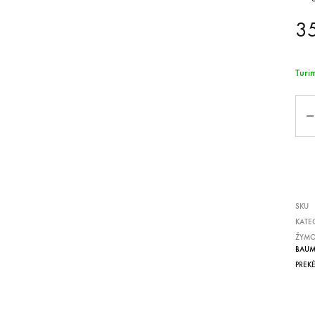
3
Turi
Kiek
SKU
KATE
ŽYM
BAUM
PREK