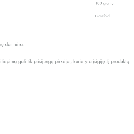
180 gramų
Gatefold
mų dar nėra.
siliepimą gali tik prisijungę pirkėjai, kurie yra įsigiję šį produktą.