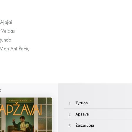
Ajajai
 Veidas
gunda
Man Ant Pečių