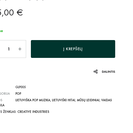
5,00
€
me
is
Į KREPŠELĮ
DALINTIS
GLP005
GORIJA
POP
OS
LIETUVIŠKA POP MUZIKA
,
LIETUVIŠKI HITAI
,
MŪSŲ LEIDINIAI
,
VAIDAS
ILA
ĖS ŽENKLAS:
CREATIVE INDUSTRIES