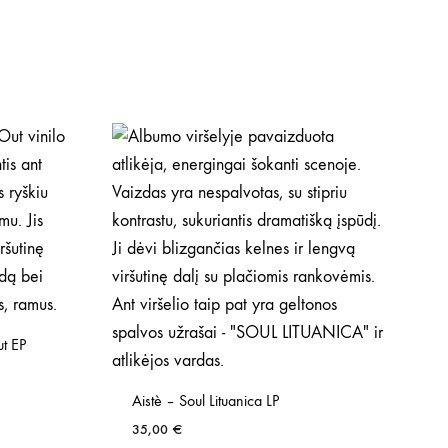
t EP
Aistè – Soul Lituanica LP
35,00
€