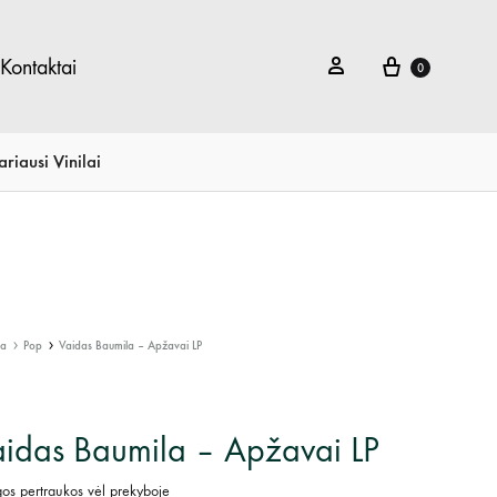
Krepšelis
Prisijungti
Kontaktai
0
ariausi Vinilai
ia
Pop
Vaidas Baumila – Apžavai LP
idas Baumila – Apžavai LP
gos pertraukos vėl prekyboje