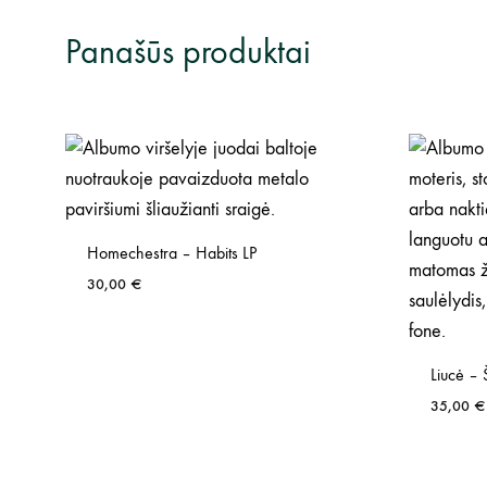
Panašūs produktai
Homechestra – Habits LP
30,00
€
Liucė – 
35,00
€