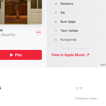
S
12 LP
Gintarinis vinilas