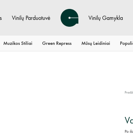
s
Vinilų Parduotuvė
Vinilų Gamykla
Green
Vinilų
LP
Parduotuvė
Muzikos Stiliai
Green Repress
Mūsų Leidiniai
Populi
Pradž
Va
Po il