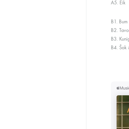
A5. Eik
B1.
Bum 
B2.
Tavo
B3.
Kuni
B4.
Šok 