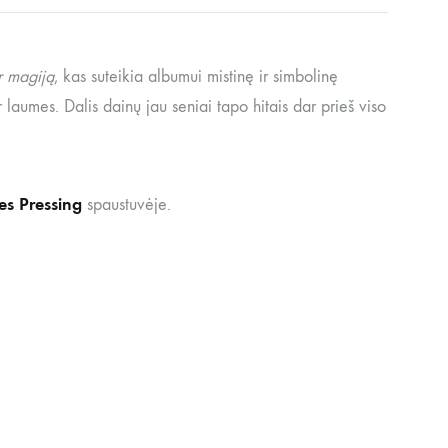
r magiją
, kas suteikia albumui mistinę ir simbolinę
laumes. Dalis dainų jau seniai tapo hitais dar prieš viso
s Pressing
spaustuvėje.