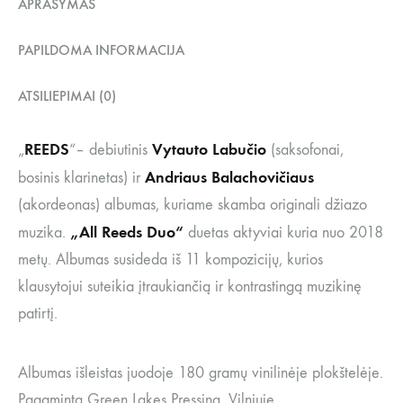
APRAŠYMAS
PAPILDOMA INFORMACIJA
ATSILIEPIMAI (0)
REEDS
Vytauto Labučio
„
“– debiutinis
(saksofonai,
Andriaus Balachovičiaus
bosinis klarinetas) ir
(akordeonas) albumas, kuriame skamba originali džiazo
„All Reeds Duo“
muzika.
duetas aktyviai kuria nuo 2018
metų. Albumas susideda iš 11 kompozicijų, kurios
klausytojui suteikia įtraukiančią ir kontrastingą muzikinę
patirtį.
Albumas išleistas juodoje 180 gramų vinilinėje plokštelėje.
Pagaminta Green Lakes Pressing, Vilniuje.