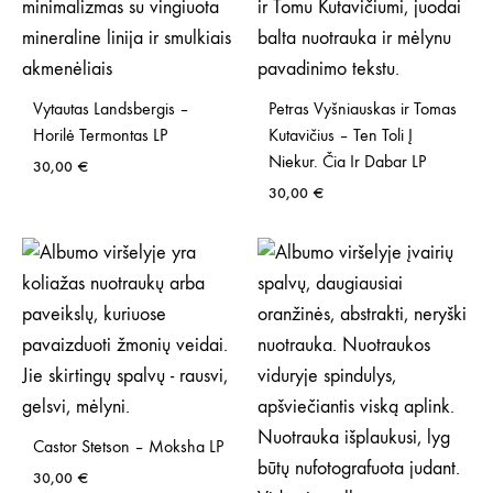
Vytautas Landsbergis –
Petras Vyšniauskas ir Tomas
Horilė Termontas LP
Kutavičius – Ten Toli Į
Niekur. Čia Ir Dabar LP
30,00
€
30,00
€
Castor Stetson – Moksha LP
30,00
€