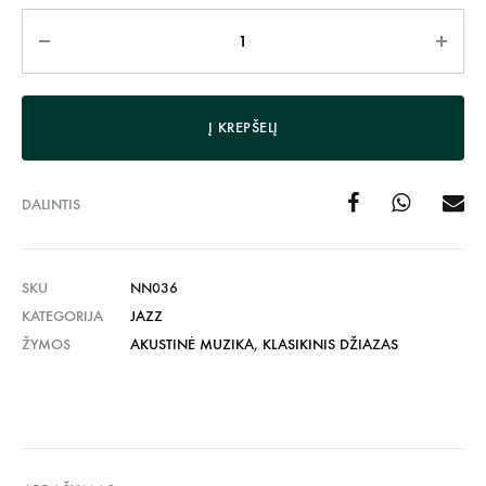
Kiekis
Į KREPŠELĮ
DALINTIS
SKU
NN036
KATEGORIJA
JAZZ
ŽYMOS
AKUSTINĖ MUZIKA
,
KLASIKINIS DŽIAZAS