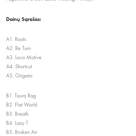
Dainų Sąrašas:
A1. Roots
A2. Re Turn
A3. Loco Motive
A4. Shortcut
A5. Origami
B1. Taura Rag
B2. Flat World
B3. Breath
B4. Lazy T
B5. Broken Air