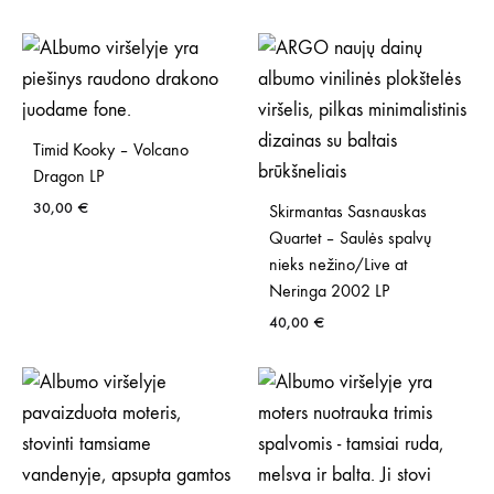
range:
10,00 €
through
40,00 €
Timid Kooky – Volcano
Dragon LP
30,00
€
Skirmantas Sasnauskas
Quartet – Saulės spalvų
nieks nežino/Live at
Neringa 2002 LP
40,00
€