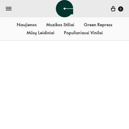
Krepš
0
Naujienos
Muzikos Stiliai
Green Repress
Mūsų Leidiniai
Populiariausi Vinilai