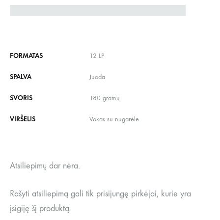
FORMATAS
12 LP
SPALVA
Juoda
SVORIS
180 gramų
VIRŠELIS
Vokas su nugarėle
Atsiliepimų dar nėra.
Rašyti atsiliepimą gali tik prisijungę pirkėjai, kurie yra
įsigiję šį produktą.