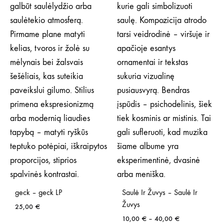
geck – geck LP
Saulė Ir Žuvys ‎– Saulė Ir
Žuvys
25,00
€
Price
10,00
€
–
40,00
€