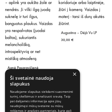
Augustina – Déjà Vu LP
30,00
€
Agnė Pasaravičienė
×
Quartet – Towards True Self
Ši svetainė naudoja
LP
slapukus
30,00
€
Naudojame slapukus siekdami suasmeninti
turinį, skelbimus ir analizuoti srautą. Taip
pat dalijamės informacija apie jūsų
naudojimąsi mūsų svetaine su mūsų
reklamos ir analizės partneriais, kurie gali