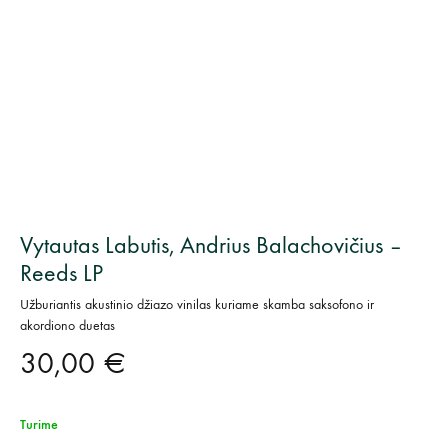
Vytautas Labutis, Andrius Balachovičius –
Reeds LP
Užburiantis akustinio džiazo vinilas kuriame skamba saksofono ir
akordiono duetas
30,00
€
Turime