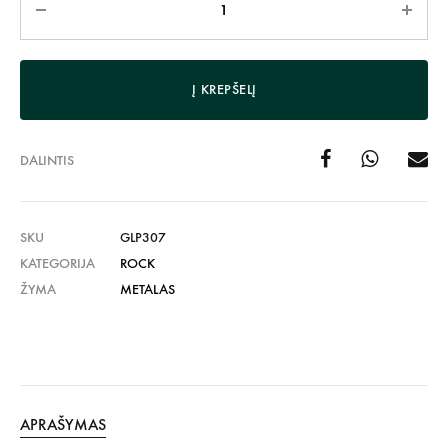
Į KREPŠELĮ
DALINTIS
SKU
GLP307
KATEGORIJA
ROCK
ŽYMA
METALAS
APRAŠYMAS