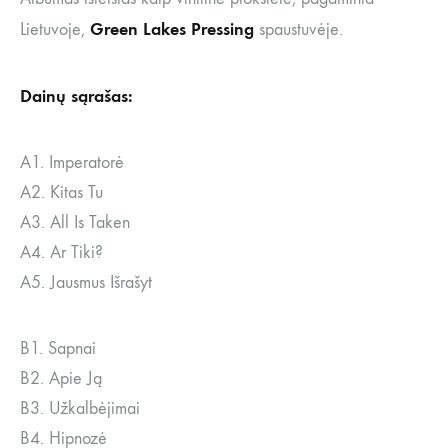
Green Lakes Pressing
Lietuvoje,
spaustuvėje.
Dainų sąrašas:
A1. Imperatorė
A2. Kitas Tu
A3. All Is Taken
A4. Ar Tiki?
A5. Jausmus Išrašyt
B1. Sapnai
B2. Apie Ją
B3. Užkalbėjimai
B4. Hipnozė