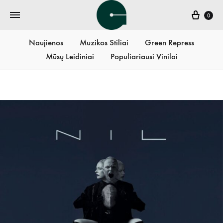
Krepš
0
Naujienos
Muzikos Stiliai
Green Repress
Mūsų Leidiniai
Populiariausi Vinilai