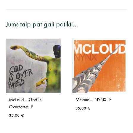
Jums taip pat gali patikti…
McLoud – God Is
Mcloud – NYNX LP
Overrated LP
35,00
€
35,00
€