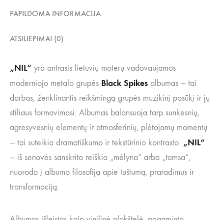
PAPILDOMA INFORMACIJA
ATSILIEPIMAI (0)
„NIL“
yra antrasis lietuvių moterų vadovaujamos
Black Spikes
moderniojo metalo grupės
albumas — tai
darbas, ženklinantis reikšmingą grupės muzikinį posūkį ir jų
stiliaus formavimasi. Albumas balansuoja tarp sunkesnių,
agresyvesnių elementų ir atmosferinių, plėtojamų momentų
„NIL“
— tai suteikia dramatiškumo ir tekstūrinio kontrasto.
— iš senovės sanskrito reiškia „mėlyna“ arba „tamsa“,
nuoroda į albumo filosofiją apie tuštumą, praradimus ir
transformaciją.
Albumas išleistas kaip vinilinė plokštelė, pagaminta