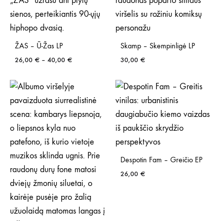
ŽAS – Ū-Žas LP
Skamp – Skempinligė LP
Price
26,00
€
–
40,00
€
30,00
€
range:
26,00 €
through
40,00 €
Despotin Fam – Greičio EP
26,00
€