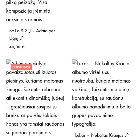
So1o & SLJ – Adata per
Ugnį LP
40,00
€
POPULIARU
Lukas – Nekaltas Kraujas LP