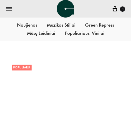
Krepš
0
Naujienos
Muzikos Stiliai
Green Repress
Mūsų Leidiniai
Populiariausi Vinilai
POPULIARU