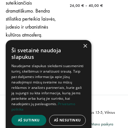
Price
26,00
€
–
40,00
€
range:
26,00 €
through
40,00 €
×
Pushaz – Laisvas
Ši svetainė naudoja
Kūnas/3logija LP
slapukus
40,00
€
Naudojame slapukus siekdami suasmeninti
turinį, skelbimus ir analizuoti srautą. Taip
pat dalijamės informacija apie jūsų
naudojimąsi mūsų svetaine su mūsų
reklamos ir analizės partneriais, kurie gali
ją sujungti su kita informacija, kurią jiems
pateikėte arba kurią jie surinko, kai
naudojatės jų paslaugomis.
Privatumo
politika
PVM kodas: LT100007358113, Adresas: Popieriaus 15-5, Vilnius
AŠ SUTINKU
AŠ NESUTINKU
Grąžinimų politika
Privatumo politika
Mano paskyra