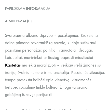
PAPILDOMA INFORMACIJA
ATSILIEPIMAI (0)
Svarbiausia albumo stiprybė – pasakojimas. Kiekviena
daina primena savarankišką novelę, kurioje sutinkami
pažįstami personažai: politikai, vairuotojai, draugai,
keistuoliai, menininkai ar tiesiog paprasti miestiečiai.
Kastetas
nesiekia moralizuoti – veikiau stebi žmones su
ironija, švelniu humoru ir melancholija. Kasdienės situacijos
tampa pretekstu kalbėti apie vienatvę, visuomenės
tuštybę, socialinių tinklų kultūrą, žmogišką orumą ir
gebėjimą iš savęs pasijuokti.