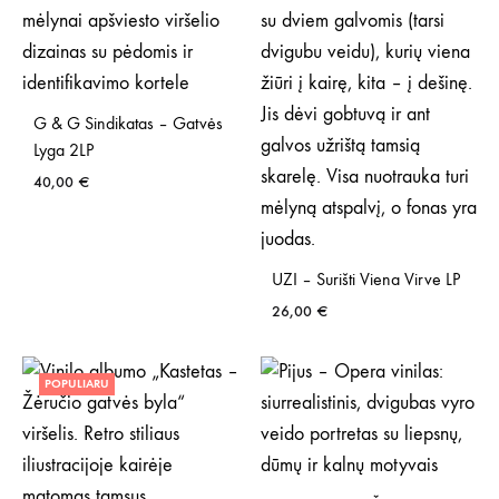
G & G Sindikatas – Gatvės
Lyga 2LP
40,00
€
UZI – Surišti Viena Virve LP
26,00
€
POPULIARU