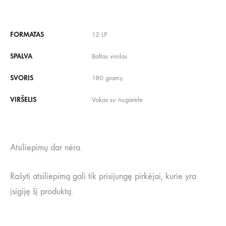
FORMATAS
12 LP
SPALVA
Baltas vinilas
SVORIS
180 gramų
VIRŠELIS
Vokas su nugarėle
Atsiliepimų dar nėra.
Rašyti atsiliepimą gali tik prisijungę pirkėjai, kurie yra
įsigiję šį produktą.