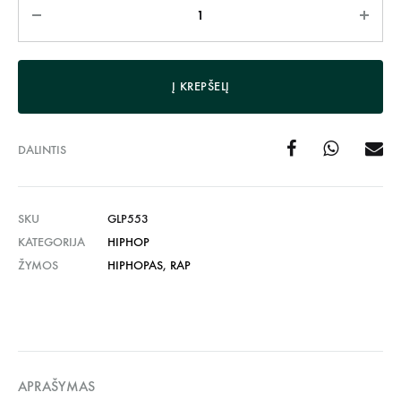
Kiekis
Į KREPŠELĮ
DALINTIS
SKU
GLP553
KATEGORIJA
HIPHOP
ŽYMOS
HIPHOPAS
,
RAP
APRAŠYMAS