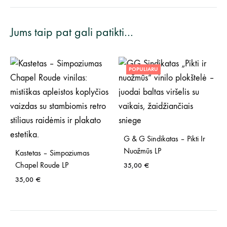
Jums taip pat gali patikti…
POPULIARU
G & G Sindikatas – Pikti Ir
Nuožmūs LP
Kastetas – Simpoziumas
Chapel Roude LP
35,00
€
35,00
€