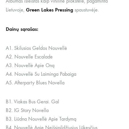
Albumas išleistas kaip vinilinė plokštelė, pagaminta
Green Lakes Pressing
Lietuvoje,
spaustuvėje.
Dainų sąrašas:
A1. Skilusios Geldos Nouvellė
A2. Nouvelle Escalade
A3. Nouvellė Apie Oną
A4. Nouvellė Su Laiminga Pabaiga
A5. Afterparty Blues Novella
B1. Viakas Bus Gerai. Gal
B2. IG Story Novella
B3. Liūdna Nouvellė Apie Tardymą
B4. Nouvellė Apie Neišsipildžiusius Lūkesčius