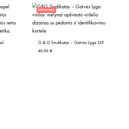
POPULIARU
el
G & G Sindikatas – Gatvės Lyga 2LP
40,00
€