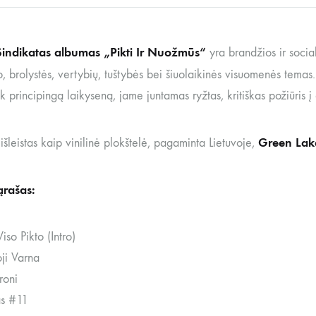
indikatas albumas
„Pikti Ir Nuožmūs“
yra brandžios ir socia
, brolystės, vertybių, tuštybės bei šiuolaikinės visuomenės tema
ek principingą laikyseną, jame juntamas ryžtas, kritiškas požiūris į 
Green Lake
šleistas kaip vinilinė plokštelė, pagaminta Lietuvoje,
ąrašas:
iso Pikto (Intro)
ji Varna
roni
as #11