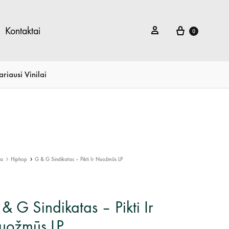
Krepšelis
Prisijungti
Kontaktai
0
ariausi Vinilai
ia
Hiphop
G & G Sindikatas – Pikti Ir Nuožmūs LP
& G Sindikatas – Pikti Ir
uožmūs LP