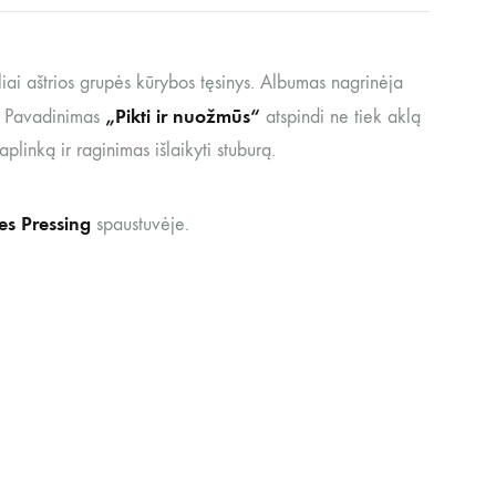
liai aštrios grupės kūrybos tęsinys. Albumas nagrinėja
„Pikti ir nuožmūs“
s. Pavadinimas
atspindi ne tiek aklą
aplinką ir raginimas išlaikyti stuburą.
s Pressing
spaustuvėje.