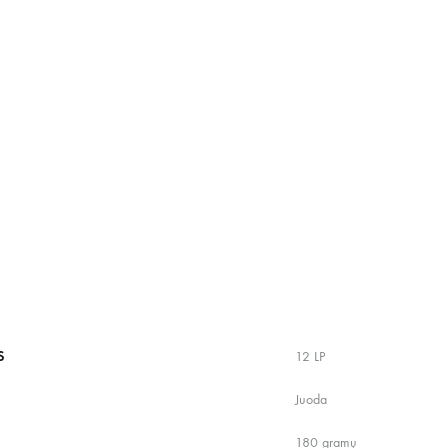
S
12 LP
Juoda
180 gramų