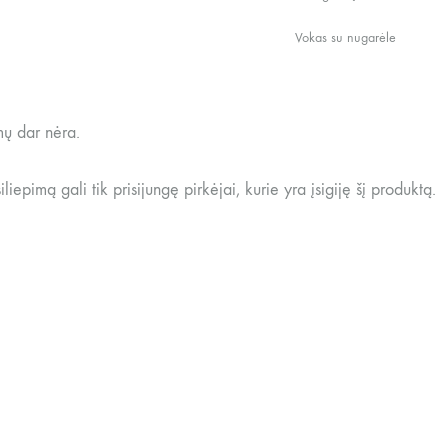
Vokas su nugarėle
mų dar nėra.
siliepimą gali tik prisijungę pirkėjai, kurie yra įsigiję šį produktą.