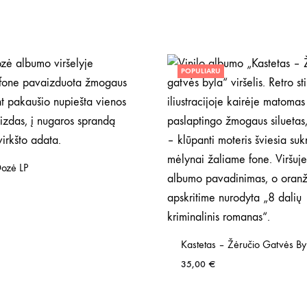
POPULIARU
ozė LP
Kastetas – Žėručio Gatvės By
35,00
€