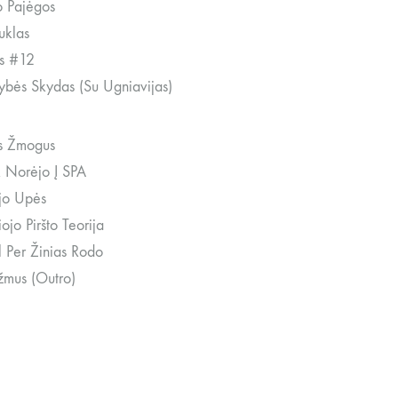
 Pajėgos
uklas
as #12
ybės Skydas (Su Ugniavijas)
s Žmogus
k Norėjo Į SPA
jo Upės
ojo Piršto Teorija
l Per Žinias Rodo
mus (Outro)