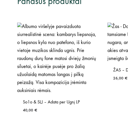
Panašūs produktai
ŽAS – D
26,00
€
So1o & SLJ – Adata per Ugnį LP
40,00
€