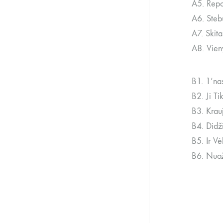
A5. Repo
A6. Steb
A7. Skit
A8. Vien
B1. 1’na
B2. Ji Ti
B3. Krau
B4. Didži
B5. Ir Vė
B6. Nuož