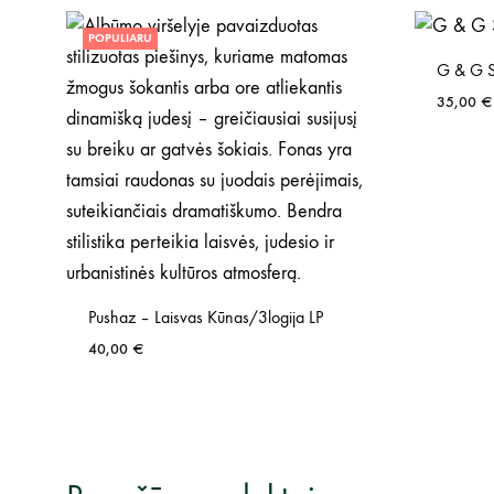
POPULIARU
G & G S
35,00
€
Pushaz – Laisvas Kūnas/3logija LP
40,00
€