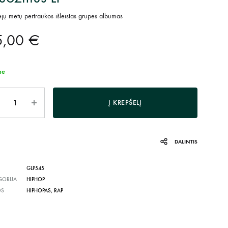
ejų metų pertraukos išleistas grupės albumas
5,00
€
me
is
Į KREPŠELĮ
DALINTIS
GLP545
GORIJA
HIPHOP
OS
HIPHOPAS
,
RAP