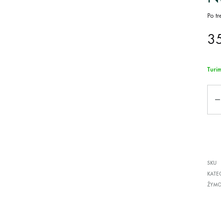
Po tr
3
Turi
Kiek
SKU
KATE
ŽYM