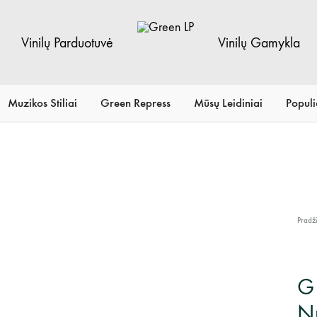
Vinilų Parduotuvė
Vinilų Gamykla
Green
Vinilų
LP
Parduotuvė
Muzikos Stiliai
Green Repress
Mūsų Leidiniai
Populi
Pradž
G 
N