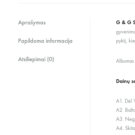
Aprašymas
G & G S
gyvenimo
Papildoma informacija
pyktį, ki
Atsiliepimai (0)
Albumas i
Dainų s
A1. Dėl V
A2. Balto
A3. Neg
A4. Skit