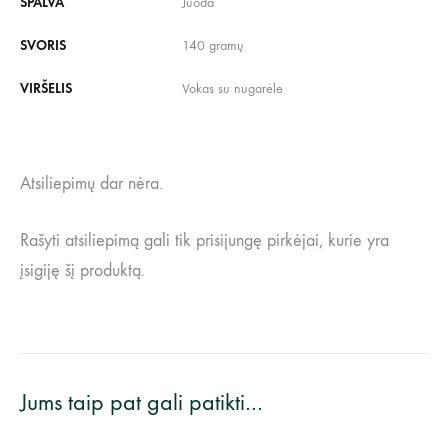
SPALVA
Juoda
SVORIS
140 gramų
VIRŠELIS
Vokas su nugarėle
Atsiliepimų dar nėra.
Rašyti atsiliepimą gali tik prisijungę pirkėjai, kurie yra
įsigiję šį produktą.
Jums taip pat gali patikti…