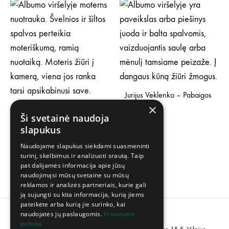
Jurijus Veklenko – Pabaigos
×
Pradžia LP
Monika Linkytė – Healing
Ši svetainė naudoja
EP
30,00
€
slapukus
25,00
€
Naudojame slapukus siekdami suasmeninti
turinį, skelbimus ir analizuoti srautą. Taip
pat dalijamės informacija apie jūsų
naudojimąsi mūsų svetaine su mūsų
reklamos ir analizės partneriais, kurie gali
ją sujungti su kita informacija, kurią jiems
pateikėte arba kurią jie surinko, kai
naudojatės jų paslaugomis.
Privatumo
politika