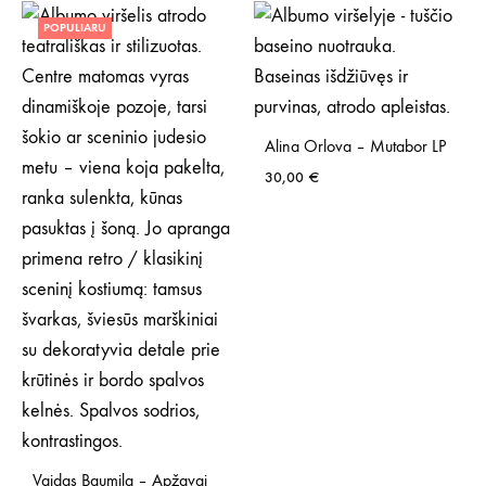
POPULIARU
Alina Orlova – Mutabor LP
30,00
€
Vaidas Baumila – Apžavai