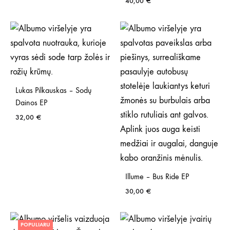
40,00
€
Lukas Pilkauskas – Sodų
Dainos EP
32,00
€
Illume – Bus Ride EP
30,00
€
POPULIARU