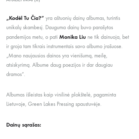
„Kodėl Tu Čia?”
yra aštuonių dainų albumas, turintis
unikalų skambesį. Dauguma dainų buvo parašytos
Monika
Liu
pandemijos metu, o pati
ne tik dainuoja, bet
ir groja tam tikrais instrumentais savo albumo įrašuose.
„Mano naujausios dainos yra vienišumą, meilę,
atsiskyrimą. Albume daug poezijos ir dar daugiau
dramos“.
Albumas išleistas kaip vinilinė plokštelė, pagaminta
Lietuvoje, Green Lakes Pressing spaustuvėje.
Dainų sąrašas: