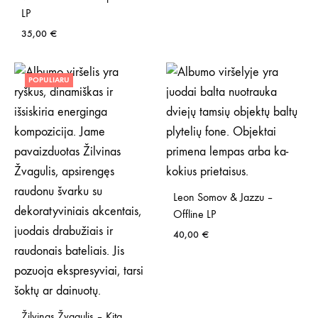
LP
35,00
€
POPULIARU
Leon Somov & Jazzu –
Offline LP
40,00
€
Žilvinas Žvagulis – Kita