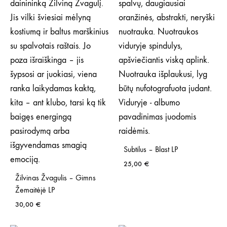
Subtilus – Blast LP
25,00
€
Žilvinas Žvagulis – Gimns
Žemaitėjė LP
30,00
€