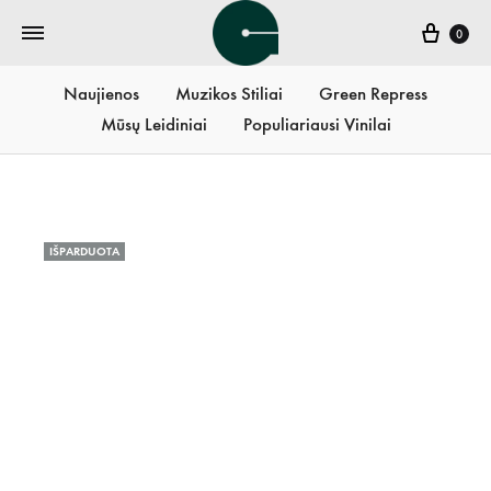
Krepš
0
Naujienos
Muzikos Stiliai
Green Repress
Mūsų Leidiniai
Populiariausi Vinilai
IŠPARDUOTA