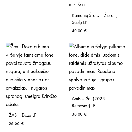
Kamanių Šilelis – Žiūrėti Į
Saulę LP
40,00
€
Antis – Ša! (2023
Remaster) LP
30,00
€
ŽAS – Dozė LP
26,00
€