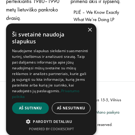
PLIÉ – We Know Exactly
What We’re Doing LP
×
30,00
€
Varveklis, Atsuktuvas, WC,
Ši svetainė naudoja
Už Tėvynę LP
slapukus
Price
26,00
€
–
40,00
€
Naudojame slapukus siekdami suasmeninti
range:
turinį, skelbimus ir analizuoti srautą. Taip
26,00 €
pat dalijamės informacija apie jūsų
through
naudojimąsi mūsų svetaine su mūsų
40,00 €
reklamos ir analizės partneriais, kurie gali
ją sujungti su kita informacija, kurią jiems
pateikėte arba kurią jie surinko, kai
naudojatės jų paslaugomis.
Privatumo
politika
PVM kodas: LT100007358113, Adresas: Popieriaus 15-5, Vilnius
AŠ SUTINKU
AŠ NESUTINKU
Grąžinimų politika
Privatumo politika
Mano paskyra
PARODYTI DETALIAU
©2023 UAB „Creative Industries”. All rights reserved.
POWERED BY COOKIESCRIPT