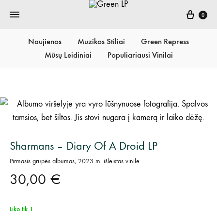
Krepš
0
Naujienos
Muzikos Stiliai
Green Repress
Mūsų Leidiniai
Populiariausi Vinilai
Sharmans – Diary Of A Droid LP
Pirmasis grupės albumas, 2023 m. išleistas vinile
30,00
€
Liko tik 1