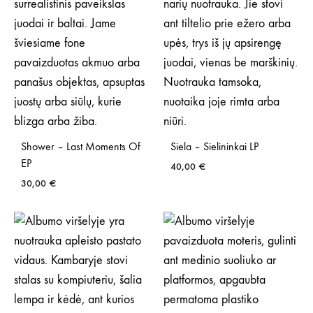
Shower – Last Moments Of
Siela – Sielininkai LP
EP
40,00
€
30,00
€