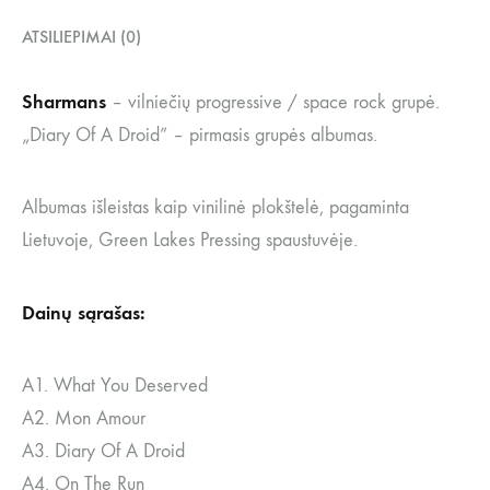
ATSILIEPIMAI (0)
Sharmans
– vilniečių progressive / space rock grupė.
„Diary Of A Droid” – pirmasis grupės albumas.
Albumas išleistas kaip vinilinė plokštelė, pagaminta
Lietuvoje, Green Lakes Pressing spaustuvėje.
Dainų sąrašas:
A1.
What You Deserved
A2.
Mon Amour
A3.
Diary Of A Droid
A4.
On The Run