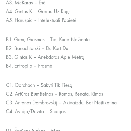
A3. McKaras – Esė
A4. Gintas K – Geriau Už Rojų
A5. Haruspic – Intelektuali Popietė
B1. Girnų Giesmės – Tie, Kurie Nežinote
B2. Banachtarski – Du Kart Du
B3. Gintas K – Anekdotas Apie Metrą
B4. Entropija – Prasmė
C1. Oorchach – Sakyti Tik Tiesą
C2. Artūras Bumšteinas – Romas, Renata, Rimas
C3. Antanas Dombrovskij – Akivaizdu, Bet Neįtikėtina
C4. Avidja/Devita – Sniegas
D1. Šarūnas Nakas – Mes