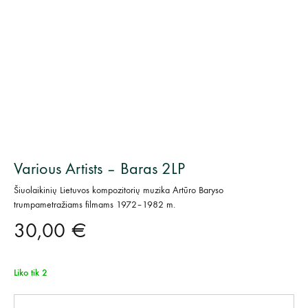
Various Artists – Baras 2LP
Šiuolaikinių Lietuvos kompozitorių muzika Artūro Baryso
trumpametražiams filmams 1972–1982 m.
30,00
€
Liko tik 2
Kiekis