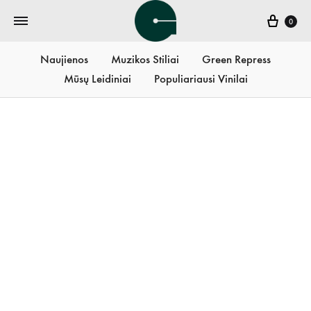
Krepš
0
Naujienos
Muzikos Stiliai
Green Repress
Mūsų Leidiniai
Populiariausi Vinilai