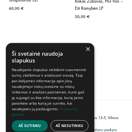
Rokas Zubovas, Phil Von –
Eiti Ramybėn LP
60,00
€
20,00
€
×
Ši svetainė naudoja
slapukus
Naudojame slapukus siekdami suasmeninti
turinį, skelbimus ir analizuoti srautą. Taip
pat dalijamės informacija apie jūsų
naudojimąsi mūsų svetaine su mūsų
reklamos ir analizės partneriais, kurie gali
ją sujungti su kita informacija, kurią jiems
pateikėte arba kurią jie surinko, kai
naudojatės jų paslaugomis.
Privatumo
politika
PVM kodas: LT100007358113, Adresas: Popieriaus 15-5, Vilnius
AŠ SUTINKU
AŠ NESUTINKU
Grąžinimų politika
Privatumo politika
Mano paskyra