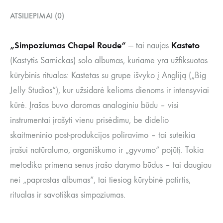
ATSILIEPIMAI (0)
„Simpoziumas Chapel Roude“
Kasteto
— tai naujas
(Kastytis Sarnickas) solo albumas, kuriame yra užfiksuotas
kūrybinis ritualas: Kastetas su grupe išvyko į Angliją („Big
Jelly Studios“), kur užsidarė kelioms dienoms ir intensyviai
kūrė. Įrašas buvo daromas analoginiu būdu – visi
instrumentai įrašyti vienu prisėdimu, be didelio
skaitmeninio post-produkcijos poliravimo – tai suteikia
įrašui natūralumo, organiškumo ir „gyvumo“ pojūtį. Tokia
metodika primena senus įrašo darymo būdus – tai daugiau
nei „paprastas albumas“, tai tiesiog kūrybinė patirtis,
ritualas ir savotiškas simpoziumas.