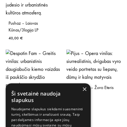
Pushaz – Laisvas
Kūnas/3logija LP
40,00
€
×
Pijus Opera – Žuvo Eteris
Ši svetainė naudoja
EP
Despotin Fam – Greičio EP
slapukus
26,00
€
26,00
€
Naudojame slapukus siekdami suasmeninti
turinį, skelbimus ir analizuoti srautą. Taip
pat dalijamės informacija apie jūsų
naudojimąsi mūsų svetaine su mūsų