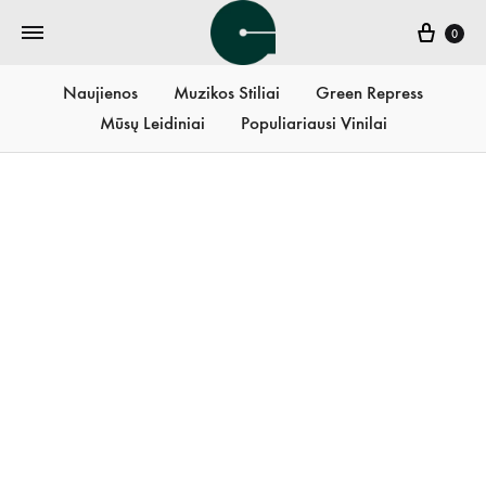
Krepš
0
Naujienos
Muzikos Stiliai
Green Repress
Mūsų Leidiniai
Populiariausi Vinilai