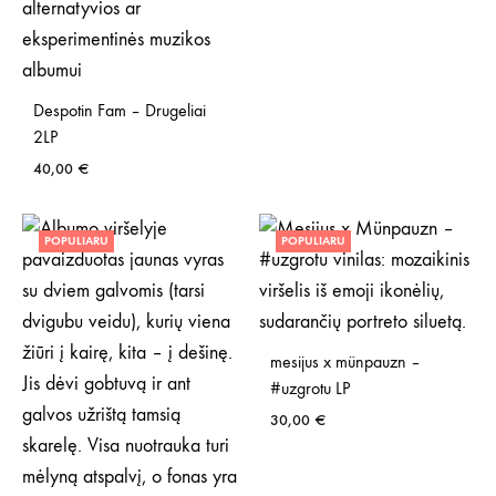
Despotin Fam – Drugeliai
2LP
40,00
€
POPULIARU
POPULIARU
mesijus x münpauzn –
#uzgrotu LP
30,00
€