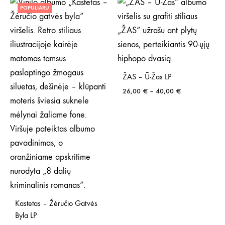
POPULIARU
ŽAS – Ū-Žas LP
Price
26,00
€
–
40,00
€
range:
26,00 €
through
40,00 €
Kastetas – Žėručio Gatvės
Byla LP