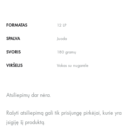
FORMATAS
12 LP
SPALVA
Juoda
SVORIS
180 gramų
VIRŠELIS
Vokas su nugarėle
Atsiliepimų dar nėra.
Rašyti atsiliepimą gali tik prisijungę pirkėjai, kurie yra
įsigiję šį produktą.