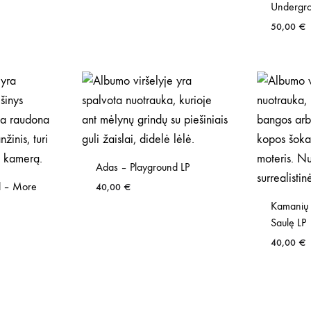
Undergro
50,00
€
Adas – Playground LP
 – More
40,00
€
Kamanių Ši
Saulę LP
40,00
€