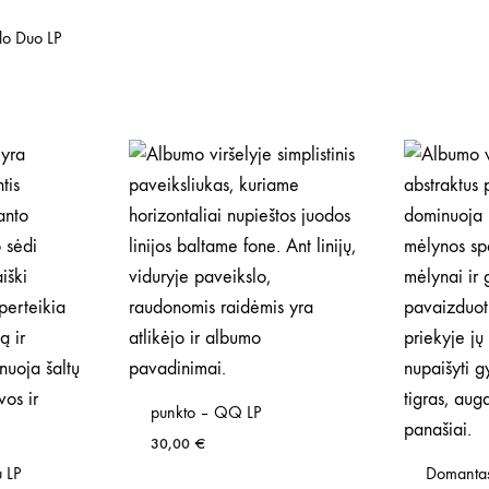
lo Duo LP
punkto – QQ LP
30,00
€
u LP
Domantas