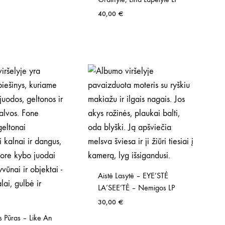
40,00
€
Aistė Lasytė – EYE’STĖ
LA’SEE’TĖ – Nemigos LP
30,00
€
 Pūras – Like An