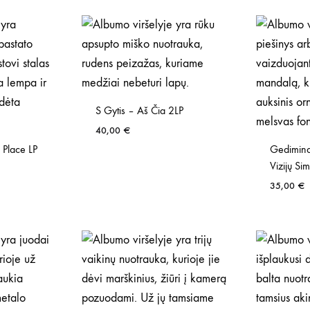
S Gytis – Aš Čia 2LP
40,00
€
 Place LP
Gedimina
Vizijų Si
35,00
€