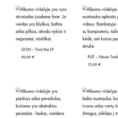
GON – Find Me LP
PLIÉ – Never Took
30,00
€
15,00
€