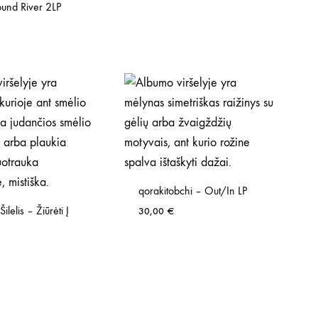
und River 2LP
qorakitobchi – Out/In LP
lelis – Žiūrėti Į
30,00
€