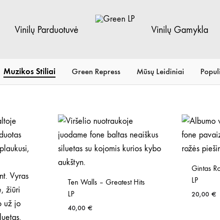
Vinilų Parduotuvė
Vinilų Gamykla
Green
Vinilų
LP
Parduotuvė
Muzikos Stiliai
Green Repress
Mūsų Leidiniai
Populi
Gintas R
LP
Ten Walls – Greatest Hits
LP
20,00
€
40,00
€