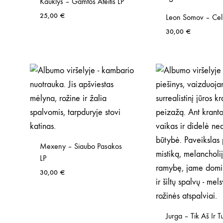
Kauklys – Gamtos Ateitis LP
25,00
€
Leon Somov – Cel
30,00
€
Mexeny – Siaubo Pasakos
LP
30,00
€
Jurga – Tik Aš Ir T