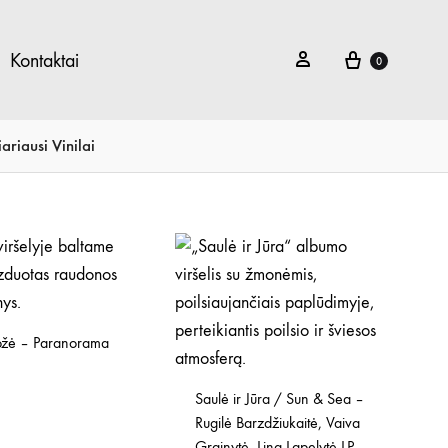
Krepšelis
Prisijungti
Kontaktai
0
ariausi Vinilai
ožė – Paranorama
Saulė ir Jūra / Sun & Sea –
Rugilė Barzdžiukaitė, Vaiva
Grainytė, Lina Lapelytė LP