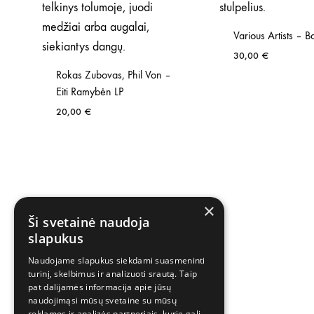
Various Artists – B
30,00
€
Rokas Zubovas, Phil Von –
Eiti Ramybėn LP
20,00
€
×
Ši svetainė naudoja
slapukus
Naudojame slapukus siekdami suasmeninti
turinį, skelbimus ir analizuoti srautą. Taip
pat dalijamės informacija apie jūsų
naudojimąsi mūsų svetaine su mūsų
reklamos ir analizės partneriais, kurie gali