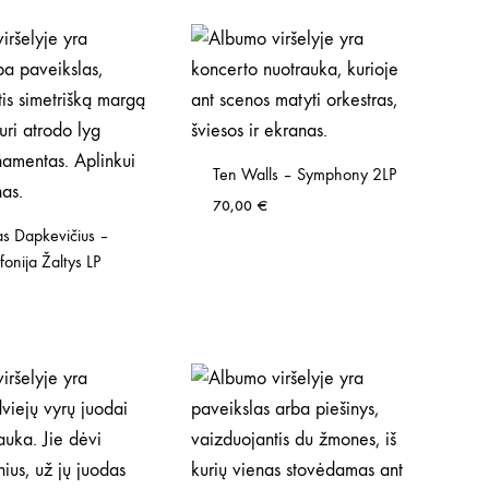
Ten Walls – Symphony 2LP
70,00
€
s Dapkevičius –
mfonija Žaltys LP