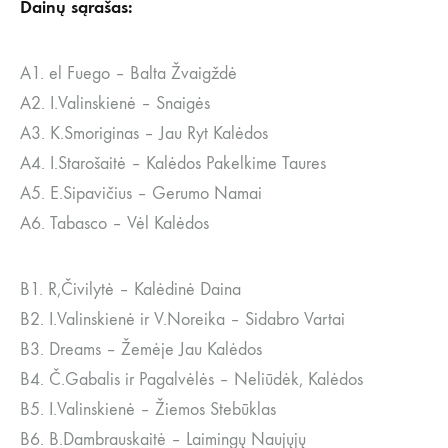
Dainų sąrašas:
A1. el Fuego – Balta Žvaigždė
A2. I.Valinskienė – Snaigės
A3. K.Smoriginas – Jau Ryt Kalėdos
A4. I.Starošaitė – Kalėdos Pakelkime Taures
A5. E.Sipavičius – Gerumo Namai
A6. Tabasco – Vėl Kalėdos
B1. R,Čivilytė – Kalėdinė Daina
B2. I.Valinskienė ir V.Noreika – Sidabro Vartai
B3. Dreams – Žemėje Jau Kalėdos
B4. Č.Gabalis ir Pagalvėlės – Neliūdėk, Kalėdos
B5. I.Valinskienė – Žiemos Stebūklas
B6. B.Dambrauskaitė – Laimingų Naujųjų