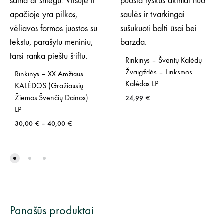
Rinkinys – Šventų Kalėdų
Žvaigždės – Linksmos
Rinkinys – XX Amžiaus
Kalėdos LP
KALĖDOS (Gražiausių
Žiemos Švenčių Dainos)
24,99
€
LP
Price
30,00
€
–
40,00
€
range:
30,00 €
through
40,00 €
Panašūs produktai