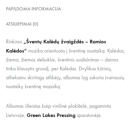
PAPILDOMA INFORMACIJA
ATSILIEPIMAI (0)
„Šventų Kalėdų žvaigždės – Ramios
Rinkinio
Kalėdos“
muzika orientuota į šventinę nuotaiką: Kalėdos,
žiema, žiemos stebuklai, šventinis susibūrimas — dainos
tinka klausytis gruodį, per Kalėdas. Dvylikos kūrinių,
atliekamu skirtingų atlikėjų, albumas lyg sukuria įvairausių
nuotaikų šventinę mozaiką.
Albumas išleistas kaip vinilinė plokštelė, pagaminta
Green Lakes Pressing
Lietuvoje,
spaustuvėje.