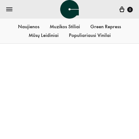
Krepš
0
Naujienos
Muzikos Stiliai
Green Repress
Mūsų Leidiniai
Populiariausi Vinilai