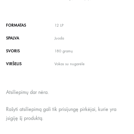
FORMATAS
12 LP
SPALVA
Juoda
SVORIS
180 gramų
VIRŠELIS
Vokas su nugarėle
Atsiliepimų dar nėra.
Rašyti atsiliepimą gali tik prisijungę pirkėjai, kurie yra
įsigiję šį produktą.